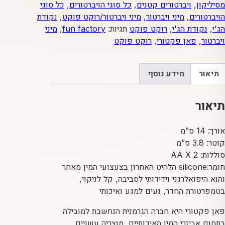
מסיליקון
,
ויברטורים קטנים
,
כל סוגי הויברטורים
,
כל סוגי
פקטורי
הויברטורים
,
מיני ויברטור
,
מיני ויברטור/רוקט פוקט
,
נקודת
הג'י
,
נקודת הג'י
,
רוקט פוקט
תגיות:
fun factory
,
מיני
ויברטור
,
פאן פקטורי
,
רוקט פוקט
תיאור
מידע נוסף
תיאור
אורך: 14 ס”מ
קוטר: 3.8 ס”מ
סוללות: AA X 2
חומר:silicone הלהיט האחרון בצעצועי המין מאחר
והוא היפואלרגני וידידותי לסביבה, קל לניקוי,
בטמפרטורת החדר, נעים למגע ואיכותי
פאן פקטורי היא חברה הגרמנית הנחשבת למובילה
בתחום אביזרי המין האיכותיים, מוצריה עשויים