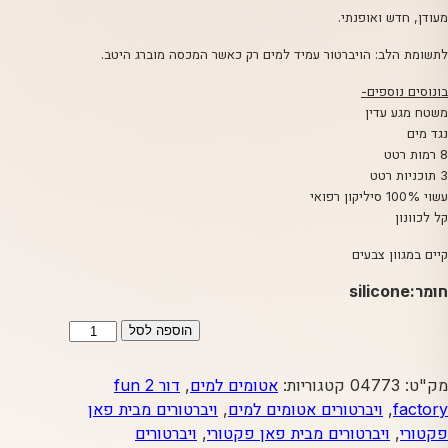
מעודן, חדש ואופנתי.
לתשומת הלב: הויברטור עמיד למים רק כאשר המכסה מוברג היטב.
בונוסים נוספים-
משטח מגע עדין
נגד מים
8 רמות רטט
3 תוכניות רטט
עשוי 100% סיליקון רפואי
קל לכוונון
קיים במגוון צבעים
חומר:silicone
כמות
הוספה לסל
של
ANGELO
מק"ט:
04773
קטגוריות:
אטומים למים
,
דור 2 fun
תורכיז
factory
,
ויברטורים אטומים למים
,
ויברטורים מבית פאן
מבית
פקטורי
,
ויברטורים מבית פאן פקטורי
,
ויברטורים
פאן