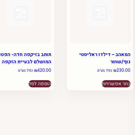
המאהב – דילדו ראליסטי
תותב בזיקפה חדה- הפטנ
גוף/שחור
המושלם לבעיית הזקפה
₪
420.00
₪
230.00
כולל מע״מ
כולל מע״מ
למוצר
בחר אפשרויות
הוספה לסל
זה
יש
מספר
סוגים.
ניתן
לבחור
את