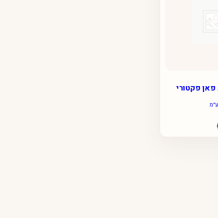
ע״מ
למוצר
זה
יש
מספר
סוגים.
ניתן
לבחור
את
האפשרויות