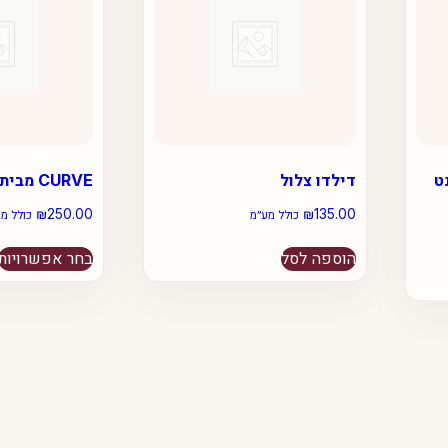
ט
דילדו צלול
CURVE מבית פאן פקטורי
₪
250.00
₪
135.00
כולל מע״מ
כולל מ
הוספה לסל
בחר אפשרויות