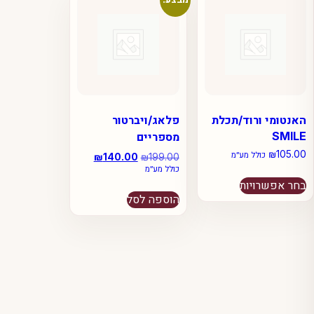
האנטומי ורוד/תכלת
פלאג/ויברטור
SMILE
מספריים
₪
105.00
כולל מע״מ
199.00
₪
המחיר
140.00
₪
המחיר
כולל מע״מ
המקורי
הנוכחי
למוצר
בחר אפשרויות
היה:
הוא:
זה
הוספה לסל
₪140.00.
₪199.00.
יש
מספר
סוגים.
ניתן
לבחור
את
האפשרויות