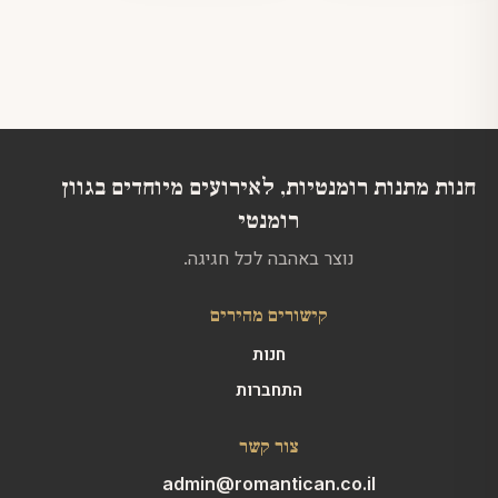
סוגים.
ניתן
לבחור
את
האפשרויות
בעמוד
המוצר
חנות מתנות רומנטיות, לאירועים מיוחדים בגוון
רומנטי
נוצר באהבה לכל חגיגה.
קישורים מהירים
חנות
התחברות
צור קשר
admin@romantican.co.il