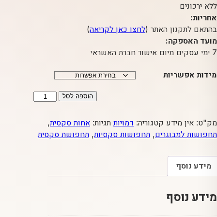
ללא ירכונים
אחריות:
בהתאם לתקנון האתר (
לחצו כאן לקריאה
)
מועד האספקה:
7 ימי עסקים מיום אישור חברת האשראי
מידות אפשריות
כמות
הוספה לסל
של
שוטרת
מק"ט:
אין מידע
קטגוריה:
דמויות
תגיות:
אחות סקסית
,
סקסית
תחפושות למבוגרים
,
תחפושות סקסיות
,
תחפושת סקסית
שתקשור
אותך
מידע נוסף
באזיקים
מידע נוסף