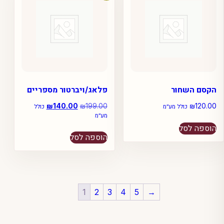
הקסם השחור
פלאג/ויברטור מספריים
120.00
₪
199.00
₪
המחיר
140.00
₪
המחיר
כולל מע״מ
כולל
מע״מ
המקורי
הנוכחי
היה:
הוא:
הוספה לסל
₪140.00.
₪199.00.
הוספה לסל
1
2
3
4
5
→