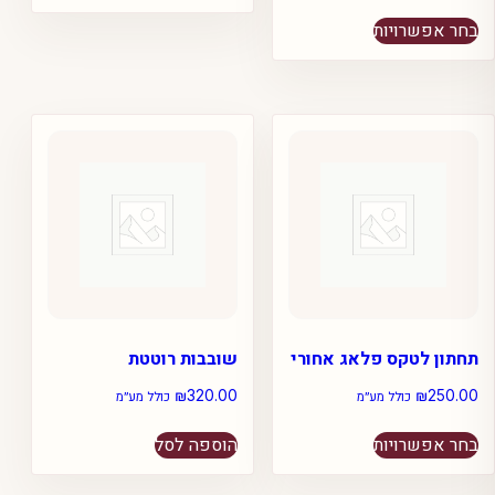
למוצר
בחר אפשרויות
זה
יש
מספר
סוגים.
ניתן
לבחור
את
האפשרויות
בעמוד
המוצר
תחתון לטקס פלאג אחורי
שובבות רוטטת
₪
320.00
₪
250.00
כולל מע״מ
כולל מע״מ
למוצר
בחר אפשרויות
הוספה לסל
זה
יש