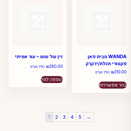
לבחור
את
האפשרויות
בעמוד
המוצר
WANDA מבית פאן
זין של שוט – עור אמיתי
פקטורי תכלת/ירקרק
₪
280.00
כולל מע״מ
₪
210.00
כולל מע״מ
הוספה לסל
למוצר
בחר אפשרויות
זה
יש
מספר
סוגים.
ניתן
1
2
3
4
5
→
לבחור
את