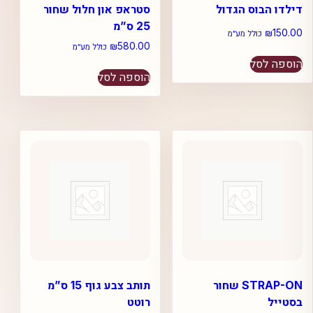
דילדו הבוס הגדול
סטראפ און חלול שחור
25 ס”מ
₪
150.00
כולל מע״מ
₪
580.00
כולל מע״מ
הוספה לסל
הוספה לסל
STRAP-ON שחור
תותב צבע גוף 15 ס”מ
בסטייל
רוטט