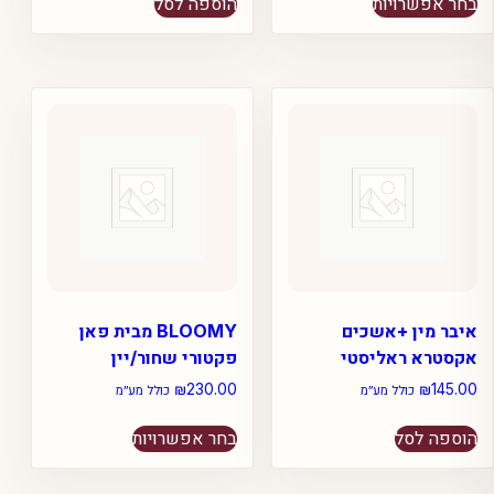
בחר אפשרויות
הוספה לסל
זה
יש
מספר
סוגים.
ניתן
לבחור
את
האפשרויות
בעמוד
המוצר
איבר מין +אשכים
BLOOMY מבית פאן
אקסטרא ראליסטי
פקטורי שחור/יין
₪
230.00
₪
145.00
כולל מע״מ
כולל מע״מ
למוצר
הוספה לסל
בחר אפשרויות
זה
יש