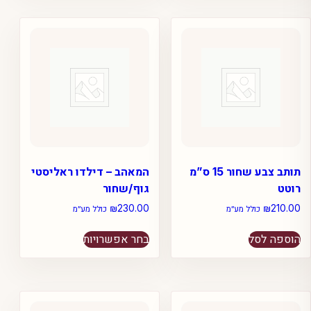
מספר
סוגים.
ניתן
לבחור
את
האפשרויות
בעמוד
המוצר
תותב צבע שחור 15 ס”מ
המאהב – דילדו ראליסטי
רוטט
גוף/שחור
₪
230.00
₪
210.00
כולל מע״מ
כולל מע״מ
למוצר
הוספה לסל
בחר אפשרויות
זה
יש
מספר
סוגים.
ניתן