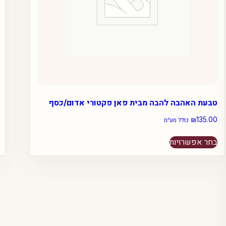
טבעת האהבה להבה מבית פאן פקטורי אדום/כסף
₪
135.00
כולל מע״מ
למוצר
בחר אפשרויות
זה
יש
מספר
סוגים.
ניתן
לבחור
את