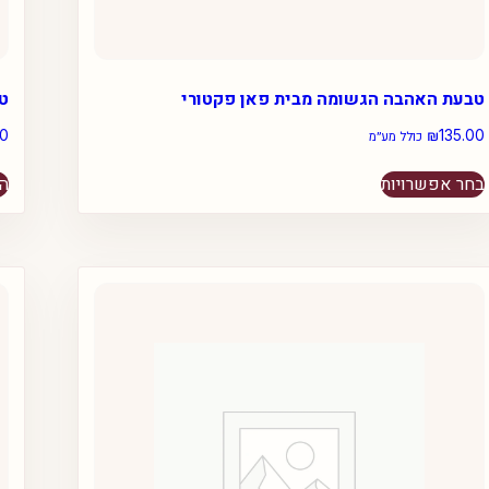
טבעת האהבה הגשומה מבית פאן פקטורי
ט
00
₪
135.00
כולל מע״מ
למוצר
בחר אפשרויות
הו
זה
יש
מספר
סוגים.
ניתן
לבחור
את
האפשרויות
בעמוד
המוצר