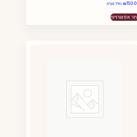
₪
150.
כולל מע״מ
למוצר
ר אפשרויות
זה
יש
מספר
סוגים.
ניתן
לבחור
את
האפשרויות
בעמוד
המוצר