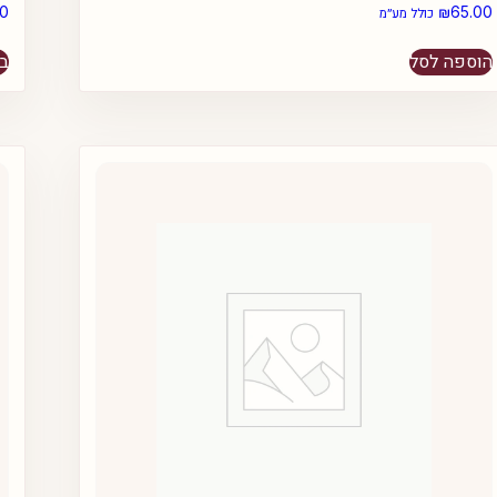
00
₪
65.00
כולל מע״מ
הוספה לסל
בח