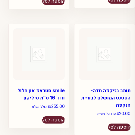
הוספה לסל
תותב בזיקפה חדה-
smile סטראפ און חלול
הפטנט המושלם לבעיית
ורוד 16 ס”מ סיליקון
הזקפה
₪
255.00
כולל מע״מ
₪
420.00
כולל מע״מ
הוספה לסל
הוספה לסל