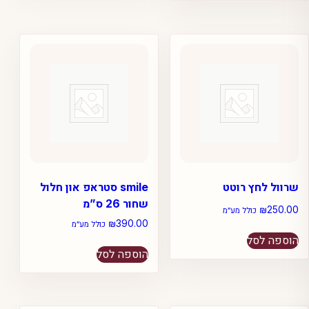
שרוול לחץ רוטט
smile סטראפ און חלול
שחור 26 ס”מ
₪
250.00
כולל מע״מ
₪
390.00
כולל מע״מ
הוספה לסל
הוספה לסל