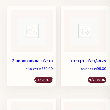
פלאג/דילדו זין בינוני
הדילדו המשובחחחחח 2
₪
370.00
₪
99.00
כולל מע״מ
כולל מע״מ
הוספה לסל
הוספה לסל