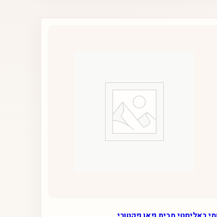
י ראליסטי מבית פאן פקטורי