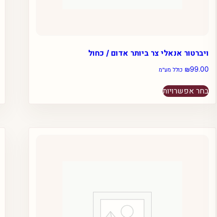
ויברטור אנאלי צר ביותר אדום / כחול
₪
99.00
כולל מע״מ
למוצר
בחר אפשרויות
זה
יש
מספר
סוגים.
ניתן
לבחור
את
האפשרויות
בעמוד
המוצר