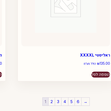
ראליסטי XXXXL
הפ
00
₪
135.00
כולל מע״מ
הוספה לסל
הו
1
2
3
4
5
6
→