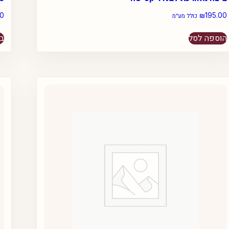
00
₪
195.00
כולל מע״מ
הוספה לסל
בח