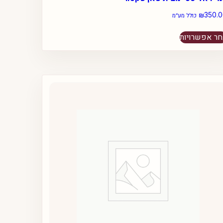
₪
350.
כולל מע״מ
למוצר
ר אפשרויות
זה
יש
מספר
סוגים.
ניתן
לבחור
את
האפשרויות
בעמוד
המוצר