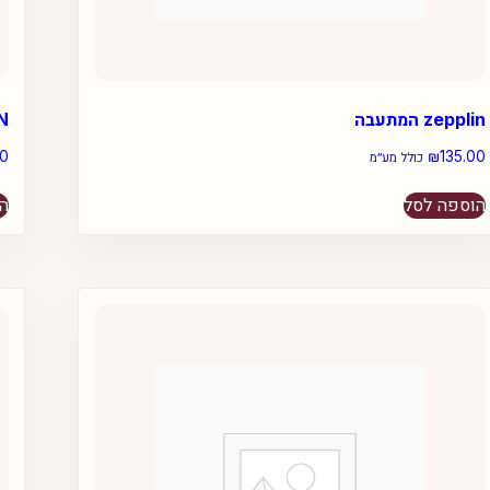
zepplin המתעבה
ION
00
₪
135.00
כולל מע״מ
הוספה לסל
הו