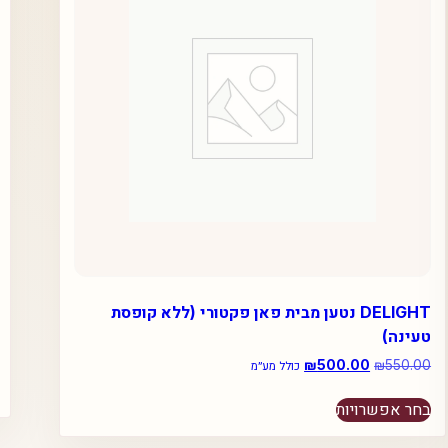
DELIGHT נטען מבית פאן פקטורי (ללא קופסת
טעינה)
550.00
₪
המחיר
500.00
₪
המחיר
כולל מע״מ
המקורי
הנוכחי
למוצר
היה:
הוא:
בחר אפשרויות
זה
₪500.00.
₪550.00.
יש