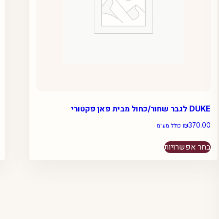
DUKE לגבר שחור/כחול מבית פאן פקטורי
₪
370.00
כולל מע״מ
למוצר
בחר אפשרויות
זה
יש
מספר
סוגים.
ניתן
לבחור