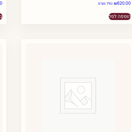
00
₪
620.00
כולל מע״מ
הוספה לסל
בח