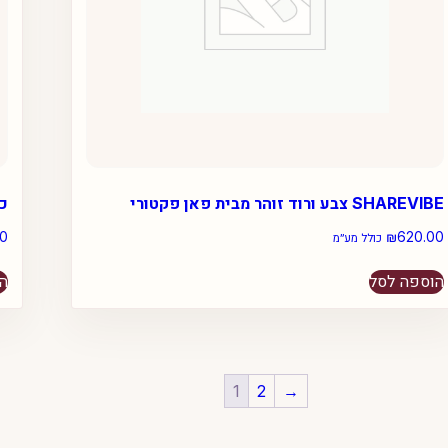
SHAREVIBE צבע ורוד זוהר מבית פאן פקטורי
כי
00
₪
620.00
כולל מע״מ
הוספה לסל
הו
1
2
→