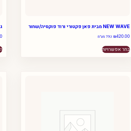
NEW WAVE מבית פאן פקטורי ורוד פוקסיה/שחור
גם
00
₪
420.00
כולל מע״מ
למוצר
בחר אפשרויות
הו
זה
יש
מספר
סוגים.
ניתן
לבחור
את
האפשרויות
בעמוד
המוצר