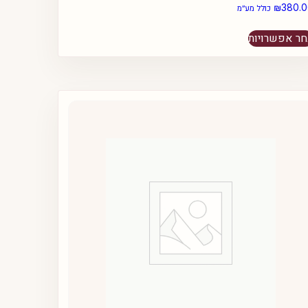
₪
380.
כולל מע״מ
למוצר
ר אפשרויות
זה
יש
מספר
סוגים.
ניתן
לבחור
את
האפשרויות
בעמוד
המוצר