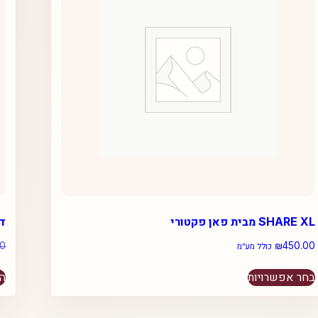
SHARE XL מבית פאן פקטורי
דילד
00
₪
450.00
כולל מע״מ
למוצר
בחר אפשרויות
הו
זה
יש
מספר