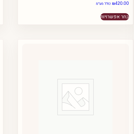
₪
420.00
כולל מע״מ
למוצר
בחר אפשרויות
זה
יש
מספר
סוגים.
ניתן
לבחור
את
האפשרויות
בעמוד
המוצר