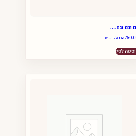
 וגם וגם….
₪
250.
כולל מע״מ
ספה לסל