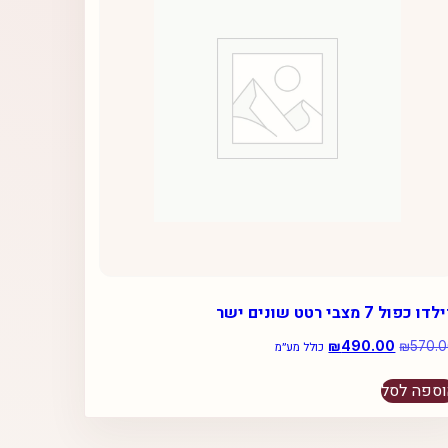
ו כפול 7 מצבי רטט שונים ישר
570.
₪
המחיר
490.00
₪
המחיר
כולל מע״מ
המקורי
הנוכחי
היה:
הוא:
ספה לסל
₪490.00.
₪570.00.