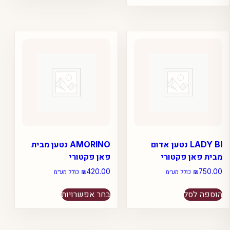
יש
מספר
סוגים.
ניתן
לבחור
את
האפשרויות
בעמוד
המוצר
LADY BI נטען אדום
AMORINO נטען מבית
מבית פאן פקטורי
פאן פקטורי
₪
420.00
₪
750.00
כולל מע״מ
כולל מע״מ
למוצר
הוספה לסל
בחר אפשרויות
זה
יש
מספר