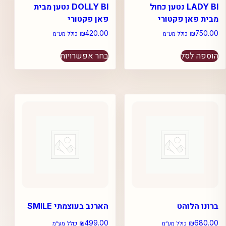
LADY BI נטען כחול
DOLLY BI נטען מבית
מבית פאן פקטורי
פאן פקטורי
₪
420.00
₪
750.00
כולל מע״מ
כולל מע״מ
למוצר
הוספה לסל
בחר אפשרויות
זה
יש
מספר
סוגים.
ניתן
לבחור
את
האפשרויות
בעמוד
המוצר
ברונו הלוהט
הארנב בעוצמתי SMILE
₪
499.00
₪
680.00
כולל מע״מ
כולל מע״מ