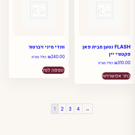
FLASH נטען מבית פאן
וונדי מיני ויברטור
פקטורי יין
₪
240.00
כולל מע״מ
₪
310.00
כולל מע״מ
הוספה לסל
למוצר
בחר אפשרויות
זה
יש
מספר
סוגים.
ניתן
1
2
3
4
→
לבחור
את
האפשרויות