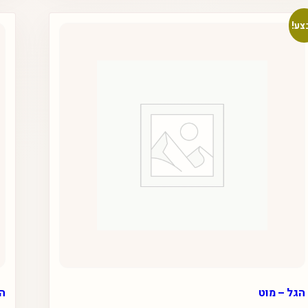
צע!
הגל – מוט
הנ