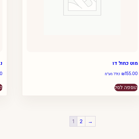
מוט כחול דו
נ
00
₪
155.00
כולל מע״מ
הוספה לסל
הו
1
2
→