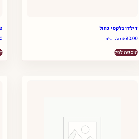
דילדו גלקסי כחול
ט
00
₪
80.00
כולל מע״מ
הוספה לסל
הו