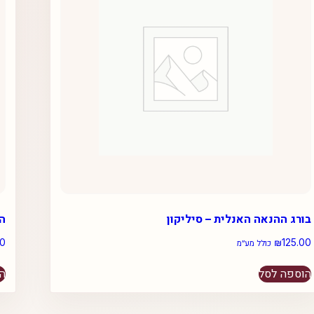
בורג ההנאה האנלית – סיליקון
ה
00
₪
125.00
כולל מע״מ
הוספה לסל
הו