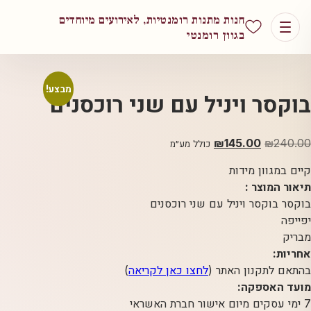
חנות מתנות רומנטיות, לאירועים מיוחדים
בגוון רומנטי
מבצע!
בוקסר ויניל עם שני רוכסנים
240.00
₪
המחיר
145.00
₪
המחיר
כולל מע״מ
המקורי
הנוכחי
קיים במגוון מידות
היה:
הוא:
תיאור המוצר :
₪145.00.
₪240.00.
בוקסר בוקסר ויניל עם שני רוכסנים
יפייפה
מבריק
אחריות:
בהתאם לתקנון האתר (
לחצו כאן לקריאה
)
מועד האספקה:
7 ימי עסקים מיום אישור חברת האשראי