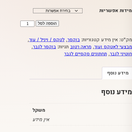
מידות אפשריות
כמות
הוספה לסל
של
בוקסר
מק"ט:
אין מידע
קטגוריות:
בוקסר
,
לטקס / ויניל / עור
,
ויניל
מבצעי לאטקס ועור
,
מראה רטוב
תגיות:
בוקסר לגבר
,
עם
חוטיני לגבר
,
תחתונים סקסיים לגבר
שני
רוכסנים
מידע נוסף
מידע נוסף
משקל
אין מידע