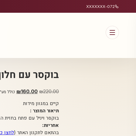
072-XXXXXXX
בוקסר עם חלון 
220.00
₪
המחיר
160.00
₪
המחיר
כולל מע״
המקורי
הנוכחי
קיים במגוון מידות
היה:
הוא:
תיאור המוצר :
160.00.
₪220.00.
בוקסר ויניל עם פתח בחזית 
אחריות:
בהתאם לתקנון האתר (
לחצו כ