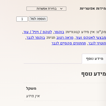
מידות אפשריות
כמות
הוספה לסל
של
בוקסר
מק"ט:
אין מידע
קטגוריות:
בוקסר
,
לטקס / ויניל / עור
,
Latex
מבצעי לאטקס ועור
,
מראה רטוב
תגיות:
בוקסר לגבר
,
איקס
חוטיני לגבר
,
תחתונים סקסיים לגבר
מידע נוסף
מידע נוסף
משקל
אין מידע