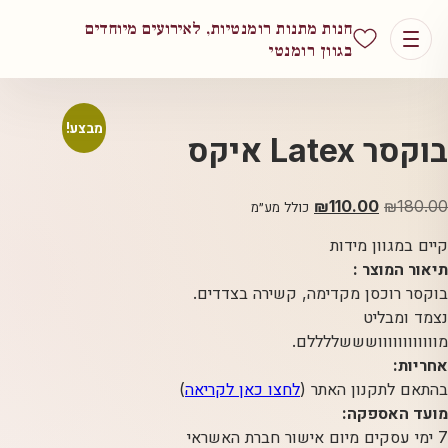
חנות מתנות רומנטיות, לאירועים מיוחדים
בגוון רומנטי
מבצע!
בוקסר Latex איקס
180.00
₪
המחיר
110.00
₪
המחיר
כולל מע״מ
המקורי
הנוכחי
קיים במגוון מידות
היה:
הוא:
תיאור המוצר :
₪110.00.
₪180.00.
בוקסר רוכסן מקדימה, קשירה בצדדים.
נצמד ומבליט
מוווווווווווושששללללם.
אחריות:
בהתאם לתקנון האתר (
לחצו כאן לקריאה
)
מועד האספקה:
7 ימי עסקים מיום אישור חברת האשראי