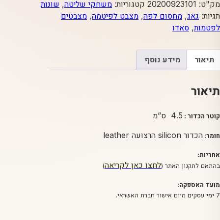
גאג
מק"ט:
20200923101
קטגוריות:
משחקי שליטה
,
שונות
עור
תגיות:
גאג
,
מחסום לפה
,
מצבט לפיטמה
,
מצבטים
ZADO
לפטמות
,
סאדו
תיאור
מידע נוסף
תיאור
4.5 ס”מ
קוטר הכדור :
הכדור silicon הרצועה leather
חומר:
אחריות:
לחצו כאן לקריאה
בהתאם לתקנון האתר (
)
מועד האספקה:
7 ימי עסקים מיום אישור חברת האשראי.