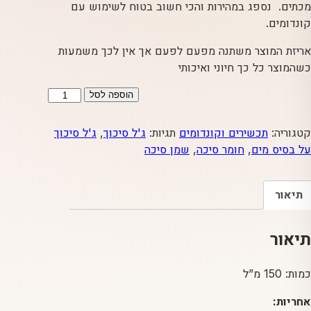
מכתים. נספג במהירות והכי חשוב בטוח לשימוש עם
קונדומים.
אריזת המוצר משתנה מפעם לפעם אך אין לכך משמעות
כשהמוצר כל כך חיוני ואיכותי
כמות
הוספה לסל
של
ג'ל
קטגוריה:
תכשירים וקונדומים
תגיות:
ג'ל סיכוך
,
ג'ל סיכוך
לסיכוך
על בסיס מים
,
חומר סיכה
,
שמן סיכה
על
בסיס
תיאור
מים
150
מ"ל
תיאור
כמות: 150 מ”ל
אחריות: