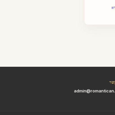
״מ
שר
admin@romantican.c