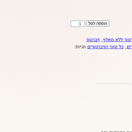
כמות
הוספה לסל
של
האמר
רטור ללא מאלץ
,
ויברטור
שחור
ים
,
כל סוגי הויברטורים
תגיות: