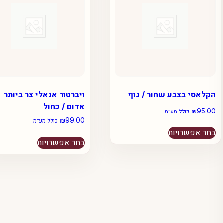
הקלאסי בצבע שחור / גוף
ויברטור אנאלי צר ביותר
אדום / כחול
₪
95.00
כולל מע״מ
₪
99.00
כולל מע״מ
למוצר
בחר אפשרויות
למוצר
זה
בחר אפשרויות
זה
יש
יש
מספר
מספר
סוגים.
סוגים.
ניתן
ניתן
לבחור
לבחור
את
את
האפשרויות