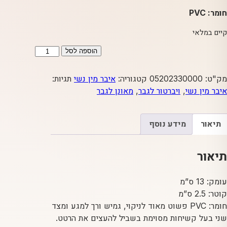
חומר: PVC
קיים במלאי
כמות
הוספה לסל
של
הואגינה
מק"ט:
05202330000
קטגוריה:
איבר מין נשי
תגיות:
של
איבר מין נשי
,
ויברטור לגבר
,
מאונן לגבר
קלי
תיאור
מידע נוסף
תיאור
עומק: 13 ס”מ
קוטר: 2.5 ס”מ
חומר: PVC פשוט מאוד לניקוי, גמיש ורך למגע ומצד
שני בעל קשיחות מסוימת בשביל להעצים את הרטט.