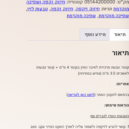
טבעת
מק"ט:
05144200000
קטגוריה:
חיזוק זקפה ושפיכה
משולשת
מוקדמת
תגיות:
חיזוק זיקפה
,
חיזוק זקפה
,
טבעות לזין
,
שפיכה מוקדמת
,
שפכה מוקדמת
תיאור
מידע נוסף
תיאור
קוטר: טבעת מרכזית לאיבר המין בקוטר 4 ס”מ + קוטר טבעות
לאשכים 3.5 ס”מ (גמיש במתיחה)
אחריות:
בהתאם לתקנון האתר (
לחצו כאן לקריאה
)
הוראות שימוש:
הטבעות נועדו לגברים עם
:
1. קושי להגיע לזיקפה ולשמור עליה לאורך האקט המיני עקב: מצב