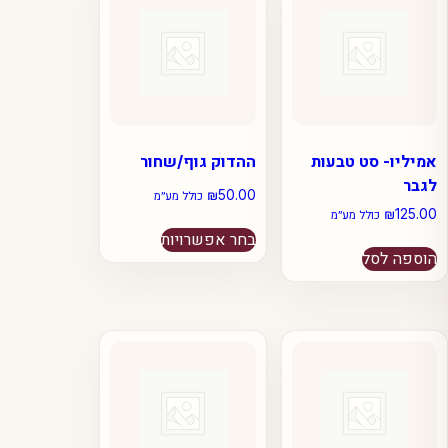
אמיליו- סט טבעות
ההדוק גוף/שחור
לגבר
₪
50.00
כולל מע״מ
₪
125.00
כולל מע״מ
למוצר
בחר אפשרויות
זה
הוספה לסל
יש
מספר
סוגים.
ניתן
לבחור
את
האפשרויות
בעמוד