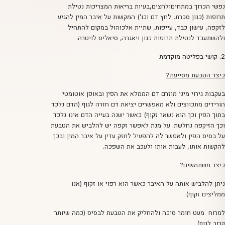
נפשי הכרוך במתחיםולחצים,בעיות בריאות המצריכות נטילת
תרופות (כגון סכרת, לחץ דם וכו’) המקשות על איבר המין להגיע
לזקפה, עישון כבד, עייפות, שתיית אלכוהול במקום להתחיל
ולהשתעבד לנטילת תרופות כגון ויאגרה, סיאליס לויטרה.
2. קושי בפליטה מוקדמת
כיצד הטבעת מסייעת?
בעקבות גירוי מיני מוזרם דם הממלא את הפין ובאופן אוטומטי
הורידים מתכווצים ולא מאפשרים יציאת דם חזרה לגוף (הדם נלכד
בתוך הפין וכך הוא נשאר זקוף) כאשר ישנה בעייה הדם אינו נלכד
וכך הזיקפה נחלשת. על מנת לאפשר זקפה יש להלביש את הטבעת
על בסיס הפין ולאפשר לה להפעיל לחזק עדין על איבר המין ובכך
להקשות אותו, לעבות אותו ולעכב את השפכה.
כיצד משתמשים?
ניתן להלביש אותה על האיבר כאשר הוא רפוי או זקוף (אנו
ממליצים זקוף).
למרוח מעט חומר סיכה ולהחליק את הטבעת לבסיס (כמה שיותר
קרוב לגוף)