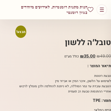
חנות מתנות רומנטיות, לאירועים מיוחדים
בגוון רומנטי
מבצע!
טובל’ה ללשון
49.00
₪
המחיר
35.00
₪
המחיר
כולל מע״מ
המקורי
הנוכחי
תיאור המוצר :
היה:
הוא:
₪35.00.
₪49.00.
טבעת רוטטת
לשימוש על הלשון, איבר המין או אביזר מין
הטבעת עובדת עד גמר הסוללה, לא ניתנת להחלפה ולכן מומלץ לרכוש
אחריי ההתנסות טבעת רב פעמית
חומר: TPE
קיים במלאי