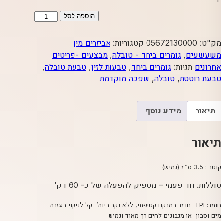
כמות
הוספה לסל
של
טובל'ה
מק"ט:
05672130000
קטגוריות:
אביזרים מין
ללשון
משעשעים
,
גומרים ביחד - טובלה
,
מבצעים -פריטים
אחרונים
תגיות:
גומרים ביחד
,
טבעות לזין
,
טבעת טובלה
,
טבעת רוטטת
,
טובלה
,
שפכה מוקדמת
תיאור
מידע נוסף
תיאור
קוטר : 3.5 ס”מ (גמיש)
סוללות: חד פעמי – מספיק להפעלה של כ- 60 דק’
חומר:TPE חומר במרקם קטיפתי, ללא נקבוביות’ קל לניקוי בעזרת
מים וסבון או מגבונים לחים רך מאוד וגמיש