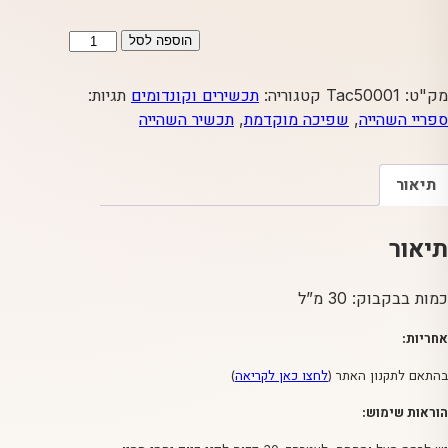
כמות
הוספה לסל
של
ספרי
מק"ט:
Tac50001
קטגוריה:
תכשירים וקונדומים
תגיות:
השהייה
ספריי השהייה
,
שפיכה מוקדמת
,
תכשיר השהייה
RP
תיאור
תיאור
כמות בבקבוק: 30 מ”ל
אחריות:
בהתאם לתקנון האתר (
לחצו כאן לקריאה
)
הוראות שימוש: