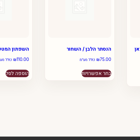
פאן
הנסתר הלבן / השחור
השפתון המטע
₪
110.00
₪
75.00
כולל מע״מ
כולל מע״
למוצר
בחר אפשרויות
הוספה לסל
זה
יש
מספר
סוגים.
ניתן
לבחור
את
האפשרויות
בעמוד