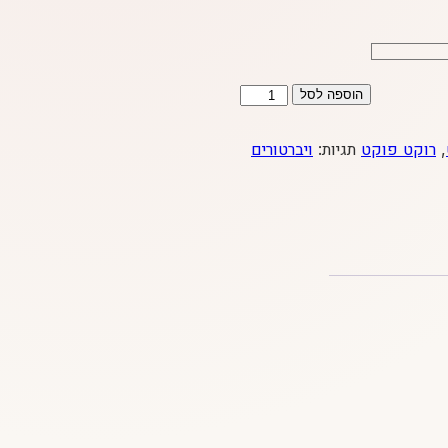
כמות
הוספה לסל
של
יקר
,
רוקט פוקט
תגיות:
ויברטורים
הערך
שחור/אדום