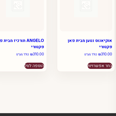
אוקיאנוס נטען מבית פאן
ANGELO תורכיז מבית 
פקטורי
פקטורי
₪
310.00
₪
310.00
כולל מע״מ
כולל מע״מ
למוצר
בחר אפשרויות
הוספה לסל
זה
יש
מספר
סוגים.
ניתן
לבחור
את
האפשרויות