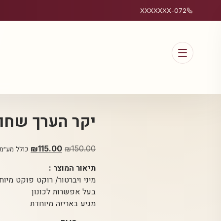
072-XXXXXXX
יקר הערך שחו
150.00
₪
המחיר
115.00
₪
המחיר
כולל מע״מ
המקורי
הנוכחי
תיאור המוצר :
היה:
הוא:
מיני ויברטור/ רוקט פוקט מיוח
₪115.00.
₪150.00.
בעל אפשרות לכונון
מגיע באריזה מיוחדת