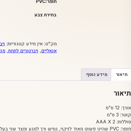
חומר:PVC
בחירת צבע
מק"ט:
אין מידע
קטגוריות:
ויב
אנאליים
,
ויברטורים לתחת
,
מוצ
תיאור
מידע נוסף
תיאור
אורך: 12 ס”מ
קוטר: 3 ס”מ
סוללות: AAA X 2
חומר: PVC שהינו פשוט מאוד לניקוי, גמיש ורך למגע ומצד שני בעל קשיחות מסוימת בשביל להעצים את הרטט.