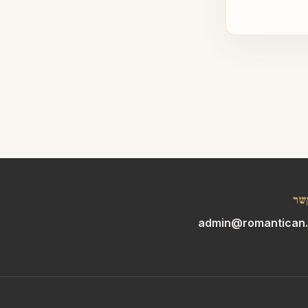
שר
admin@romantican.c