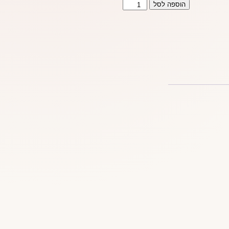
כמות
הוספה לסל
של
כובע
ציצי