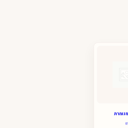
מנומרת
מ