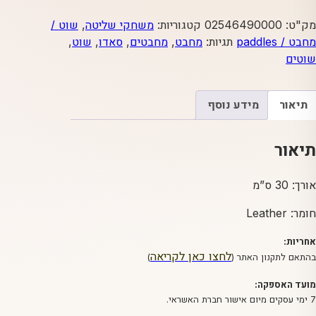
של
מחבט
מק"ט:
02546490000
קטגוריות:
משחקי שליטה
,
שוט /
האהבה
מחבט / paddles
תגיות:
מחבט
,
מחבטים
,
סאדו
,
שוט
,
שוטים
תיאור
מידע נוסף
תיאור
אורך: 30 ס”מ
חומר: Leather
אחריות:
לחצו כאן לקריאה
בהתאם לתקנון האתר (
)
מועד האספקה:
7 ימי עסקים מיום אישור חברת האשראי.