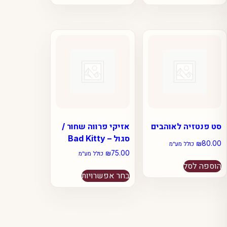
סט פנטזיה לאוהבים
אזיקי פרווה שחור /
סגול – Bad Kitty
₪
80.00
כולל מע״מ
₪
75.00
כולל מע״מ
הוספה לסל
למוצר
בחר אפשרויות
זה
יש
מספר
סוגים.