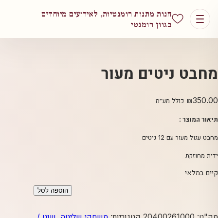
חנות מתנות רומנטיות, לאירועים מיוחדים
בגוון רומנטי
מחבט ניטים מעור
₪
350.00
כולל מע״מ
תיאור המוצר :
מחבט עגול מעור עם 12 ניטים
ידית מחוזקת
קיים במלאי
כמות
הוספה לסל
של
מחבט
מק"ט:
20400261000
קטגוריות:
משחקי שליטה
,
שוט /