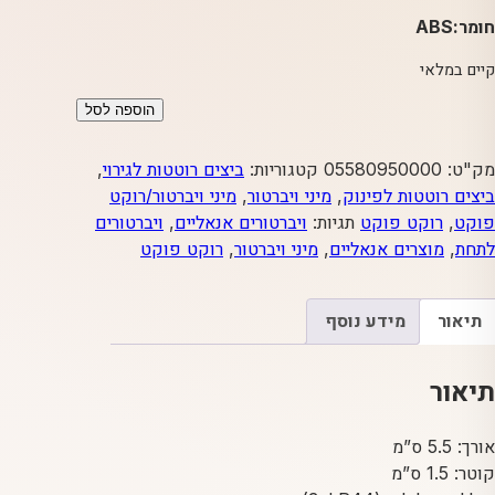
חומר:ABS
קיים במלאי
כמות
הוספה לסל
של
מיני
מק"ט:
05580950000
קטגוריות:
ביצים רוטטות לגירוי
,
מיני
ביצים רוטטות לפינוק
,
מיני ויברטור
,
מיני ויברטור/רוקט
ויברטור
פוקט
,
רוקט פוקט
תגיות:
ויברטורים אנאליים
,
ויברטורים
(ביצה)
לתחת
,
מוצרים אנאליים
,
מיני ויברטור
,
רוקט פוקט
כסוף
תיאור
מידע נוסף
תיאור
אורך: 5.5 ס”מ
קוטר: 1.5 ס”מ