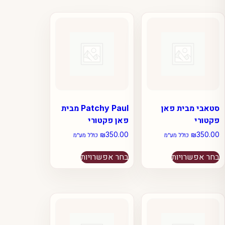
סטאבי מבית פאן
Patchy Paul מבית
פקטורי
פאן פקטורי
₪
350.00
₪
350.00
כולל מע״מ
כולל מע״מ
למוצר
למוצר
בחר אפשרויות
בחר אפשרויות
זה
זה
יש
יש
מספר
מספר
סוגים.
סוגים.
ניתן
ניתן
לבחור
לבחור