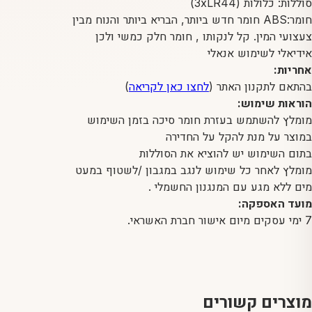
סוללות: כלולות (3xLR44)
חומר:ABS חומר חדש ביותר, הבריא ביותר והנוח מבין
צעצועי המין. קל לנקותו , חומר חלק כמשי ולכן
אידיאלי לשימוש אנאלי
אחריות:
בהתאם לתקנון האתר (
לחצו כאן לקריאה
)
הוראות שימוש:
מומלץ להשתמש בעזרת חומר סיכה בזמן השימוש
במוצר על מנת להקל על החדירה
בתום השימוש יש להוציא את הסוללות
מומלץ לאחר כל שימוש לנגב במגבון /לשטוף במעט
מים ללא מגע עם המנגנון החשמלי .
מועד האספקה:
7 ימי עסקים מיום אישור חברת האשראי.
מוצרים קשורים