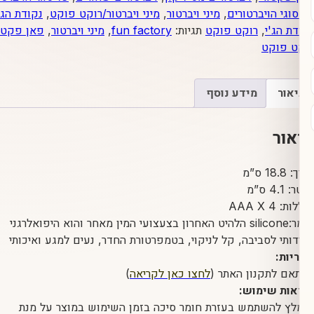
הויברטורים
,
מיני ויברטור
,
מיני ויברטור/רוקט פוקט
,
נקודת הג'י
,
'י
,
רוקט פוקט
תגיות:
fun factory
,
מיני ויברטור
,
פאן פקטורי
,
קט
מידע נוסף
חומר:silicone הלהיט האחרון בצעצועי המין מאחר והוא היפואלרגני
 לסביבה, קל לניקוי, בטמפרטורת החדר, נעים למגע ואיכותי
תקנון האתר (
לחצו כאן לקריאה
)
שימוש:
השתמש בעזרת חומר סיכה בזמן השימוש במוצר על מנת