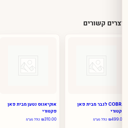
ם קשורים
COBRA לגבר מבית פאן
אוקיאנוס נטען מבית פאן
י
פקטורי
₪
310.00
₪
כולל מע״מ
כולל מע״מ
למוצר
למוצר