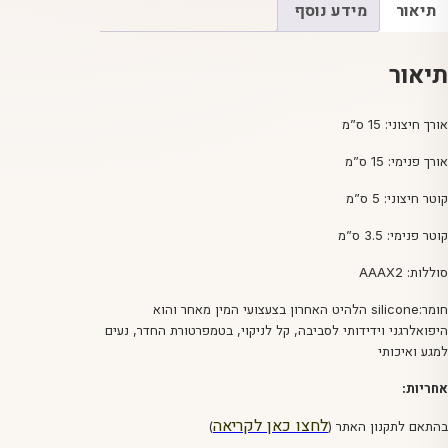
ס"מ
תיאור
מידע נוסף
תיאור
אורך חיצוני: 15 ס”מ
אורך פנימי: 15 ס”מ
קוטר חיצוני: 5 ס”מ
קוטר פנימי: 3.5 ס”מ
סוללות: AAAX2
חומר:silicone הלהיט האחרון בצעצועי המין מאחר והוא
היפואלרגני וידידותי לסביבה, קל לניקוי, בטמפרטורת החדר, נעים
למגע ואיכותי
אחריות:
לחצו כאן לקריאה
בהתאם לתקנון האתר (
)