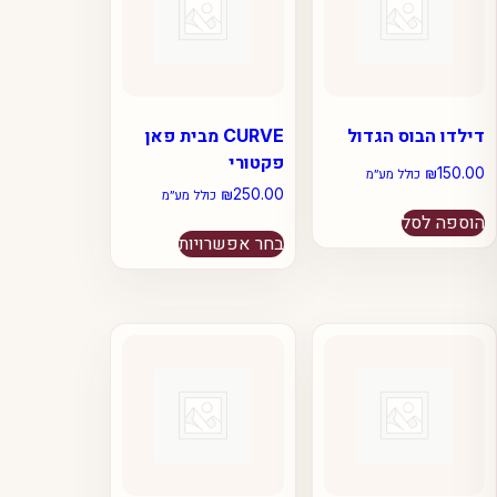
דילדו הבוס הגדול
CURVE מבית פאן
פקטורי
₪
150.00
כולל מע״מ
₪
250.00
כולל מע״מ
הוספה לסל
למוצר
בחר אפשרויות
זה
יש
מספר
סוגים.
ניתן
לבחור
את
האפשרויות
בעמוד
המוצר