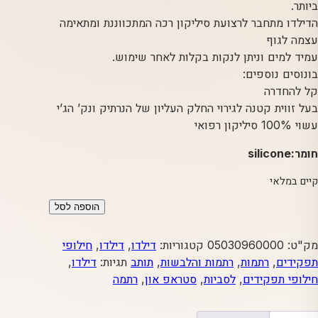
ביותר.
הדילדו מתחבר לרצועת סיליקון רכה המתכווננת ומתאימה
עצמה לגוף
עמיד למים וניתן לנקות בקלות לאחר שימוש.
בונוסים נוספים:
קל להחדרה
בעל זווית קטנה לגירוי החלק העליון של הנרתיק ונק’ הג’י
עשוי 100% סיליקון רפואי
חומר:silicone
קיים במלאי
כמות
הוספה לסל
של
סטראפ
מק"ט:
05030960000
קטגוריות:
דילדו
,
דילדו
,
חילופי
און
תפקידים
,
רתמות
,
רתמות והלבשות
,
תותב
תגיות:
דילדו
,
חלול
חילופי תפקידים
,
לסביות
,
סטראפ און
,
רתמה
ורוד
15