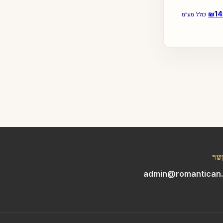
14
₪
המחיר
כולל מע״מ
י
הנוכחי
הוא:
₪145.00.
₪24
שר
admin@romantican.c