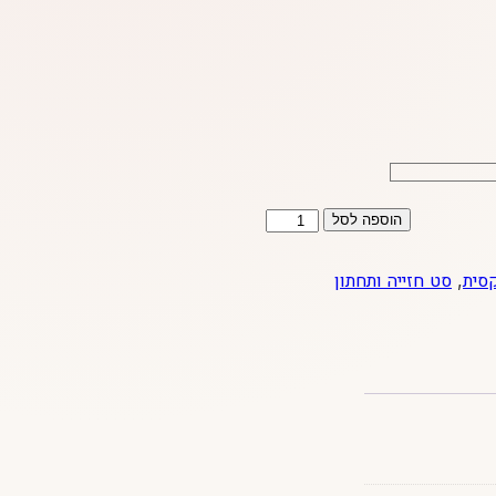
כמות
הוספה לסל
של
סט
סית
,
סט חזייה ותחתון
אליאן