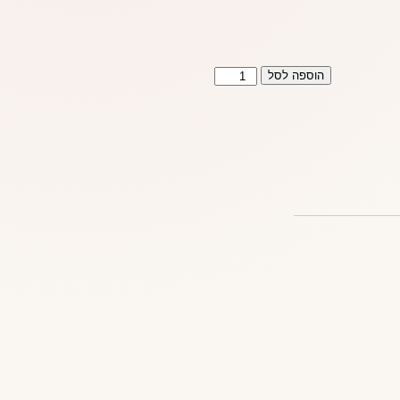
כמות
הוספה לסל
של
חבל
קשירה
אדום
3
מטר