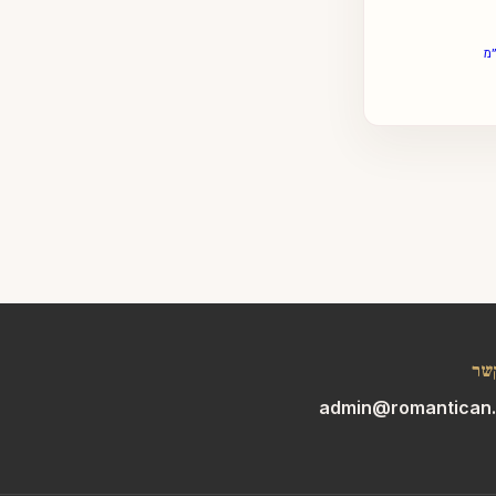
מ
שר
admin@romantican.c