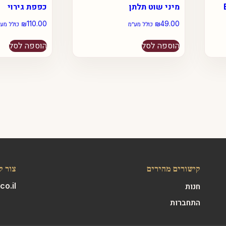
מיני שוט תלתן
כפפת גירוי
₪
110.00
₪
49.00
כולל מע״מ
כולל מע״
הוספה לסל
הוספה לסל
קישורים מהירים
צור ק
o.il
חנות
התחברות