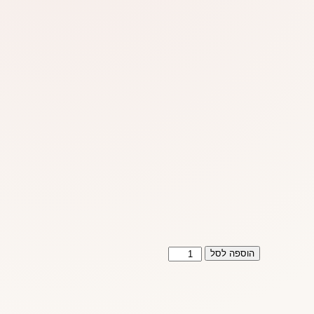
כמות
הוספה לסל
של
שוט
ויברטור