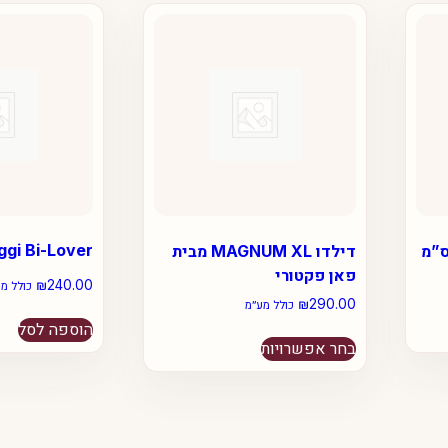
ggi Bi-Lover
דילדו MAGNUM XL מבית
פאן פקטורי
₪
240.00
כולל מ
₪
290.00
כולל מע״מ
הוספה לסל
למוצר
בחר אפשרויות
זה
יש
מספר
סוגים.