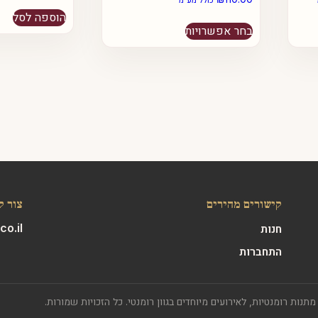
הוספה לסל
למוצר
בחר אפשרויות
זה
יש
מספר
סוגים.
ניתן
לבחור
את
האפשרויות
בעמוד
המוצר
קישורים מהירים
צור ק
o.il
חנות
התחברות