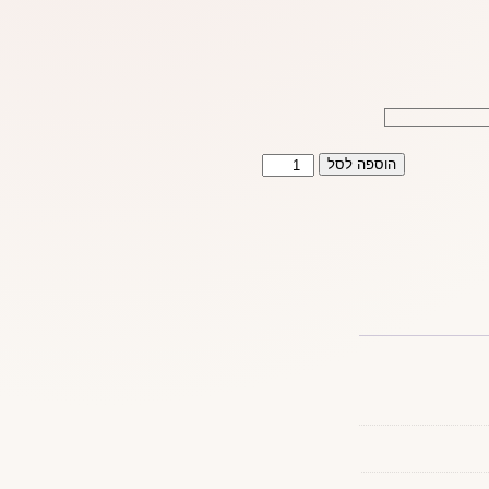
כמות
הוספה לסל
של
תחתון
פסים
לוהטים