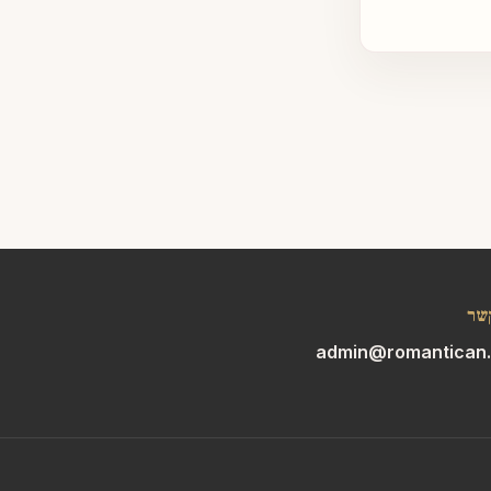
שר
admin@romantican.c