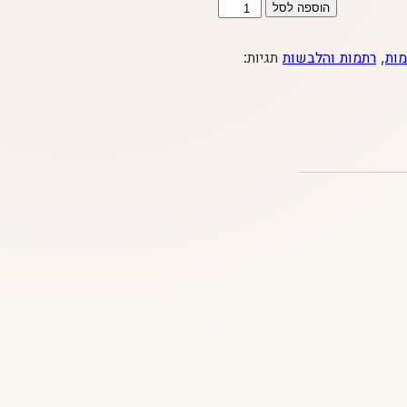
כמות
הוספה לסל
של
תחתוני
מות
,
רתמות והלבשות
תגיות:
לטקס
טריו