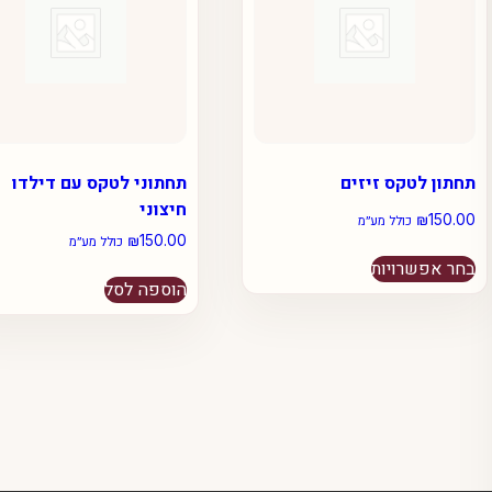
תחתון לטקס זיזים
תחתוני לטקס עם דילדו
חיצוני
₪
150.00
כולל מע״מ
₪
150.00
כולל מע״מ
למוצר
בחר אפשרויות
זה
הוספה לסל
יש
מספר
סוגים.
ניתן
לבחור
את
האפשרויות
בעמוד