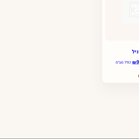
ניל
₪
המחיר
כולל מע״מ
הנוכחי
למוצר
הוא:
זה
₪99.00.
₪1
יש
מספר
סוגים.
ניתן
לבחור
את
האפשרויות
בעמוד