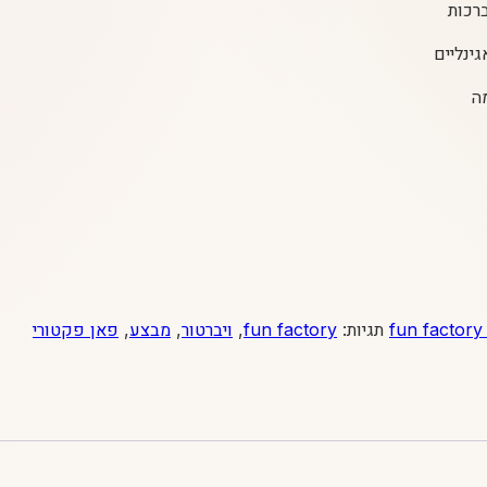
רכות
ינליים
ה
תגיות:
fun factory
,
ויברטור
,
מבצע
,
פאן פקטורי