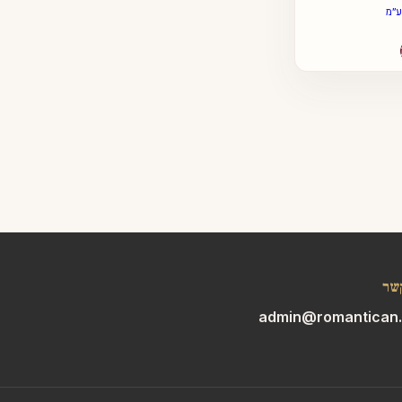
ע״מ
למוצר
זה
יש
מספר
סוגים.
ניתן
לבחור
את
האפשרויות
בעמוד
המוצר
שר
admin@romantican.c