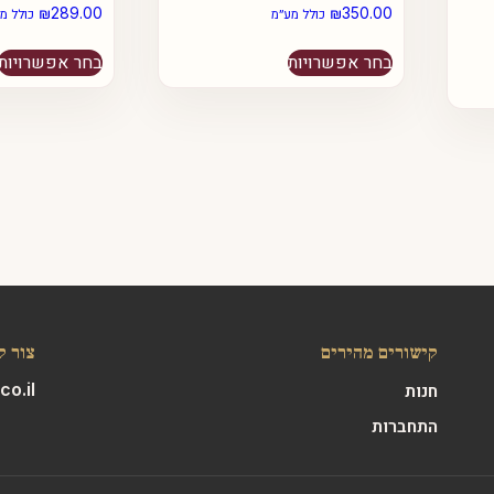
₪
289.00
₪
350.00
כולל מע״מ
כולל מ
למוצר
בחר אפשרויות
בחר אפשרויות
זה
יש
מספר
סוגים.
ניתן
לבחור
את
האפשרויות
בעמוד
המוצר
קישורים מהירים
צור ק
o.il
חנות
התחברות