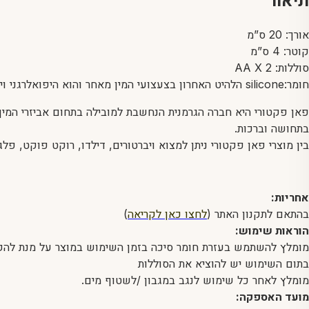
תיאור
אורך: 20 ס”מ
קוטר: 4 ס”מ
סוללות: AA X 2
חומר:silicone הלהיט האחרון בצעצועי המין מאחר והוא היפואלרגני וידידותי לסביבה, קל לניקוי, בטמפרטורת החדר, נעים למגע ואיכותי
פאן פקטורי היא חברה הגרמנית הנחשבת למובילה בתחום אביזרי המין ה
בתחושה וברכות.
בין מוצרי פאן פקטורי ניתן למצוא ויברטורים, דילדו, רוקט פוקט, פל
אחריות:
בהתאם לתקנון האתר (
לחצו כאן לקריאה
)
הוראות שימוש:
מומלץ להשתמש בעזרת חומר סיכה בזמן השימוש במוצר על מנת להק
בתום השימוש יש להוציא את הסוללות
מומלץ לאחר כל שימוש לנגב במגבון /לשטוף מים.
מועד האספקה: