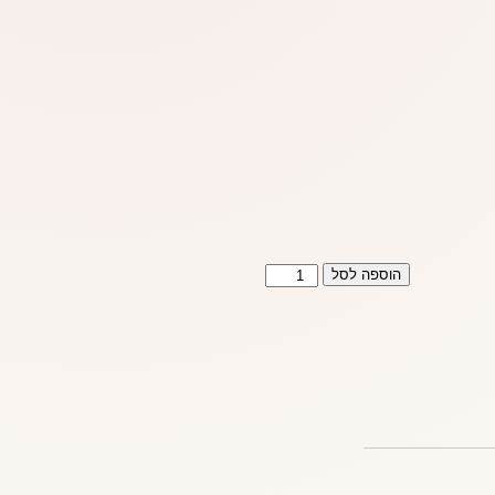
כמות
הוספה לסל
של
Dolly
Dolphin
G2
כחול
מבית
פאן
פקטורי