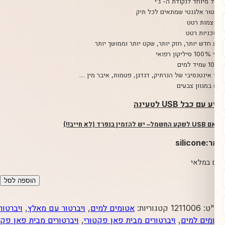
ד לנקודת ה- ג’י
לגנטי שמתאים לכל תיק
ותר, חזק יותר, שקט יותר וממושך יותר
נסיבי של הנרתיק, דגדגן, פטמות, איבר מין …
ן צבעים
US לטעינה
– יש להזמין בנפרד (לא חייב!!)
אי
כמות
הוספה לסל
של
LADY
121100
קטגוריות:
אטומים למים
,
ויברטור עם מאלץ
,
ויברטורים
BI
למים
,
ויברטורים מבית פאן פקטורי
,
ויברטורים מבית פאן פקטורי
,
נטען