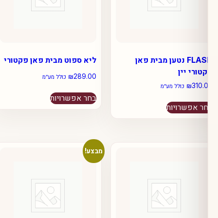
FLASH נטען מבית פאן
ליא ספוט מבית פאן פקטורי
 יין
₪
289.00
כולל מע״מ
₪
כולל מע״מ
למוצר
בחר אפשרויות
למוצר
זה
שרויות
זה
יש
יש
מספר
מספר
סוגים.
סוגים.
ניתן
מבצע!
ניתן
לבחור
לבחור
את
את
האפשרויות
האפשרויות
בעמוד
בעמוד
המוצר
המוצר