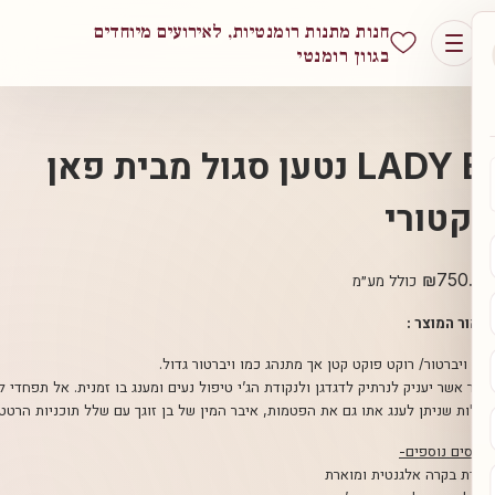
חנות מתנות רומנטיות, לאירועים מיוחדים
בגוון רומנטי
LADY BI נטען סגול מבית פאן
רי
₪
כולל מע״מ
צר :
ור/ רוקט פוקט קטן אך מתנהג כמו ויברטור גדול.
עניק לנרתיק לדגדגן ולנקודת הג’י טיפול נעים ומענג בו זמנית. אל תפחדי לנסות
יתן לענג אתו גם את הפטמות, איבר המין של בן זוגך עם שלל תוכניות הרטט שיש לו.
וספים-
ה אלגנטית ומוארת