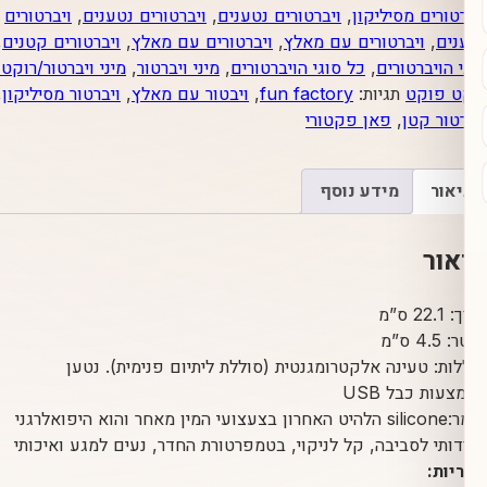
ם מסיליקון
,
ויברטורים נטענים
,
ויברטורים נטענים
,
ויברטורים
סגול
ויברטורים עם מאלץ
,
ויברטורים עם מאלץ
,
ויברטורים קטנים
,
כל
מבית
ברטורים
,
כל סוגי הויברטורים
,
מיני ויברטור
,
מיני ויברטור/רוקט פוקט
,
פאן
קט
תגיות:
fun factory
,
ויבטור עם מאלץ
,
ויברטור מסיליקון
,
פקטורי
קטן
,
פאן פקטורי
מידע נוסף
טעינה אלקטרומגנטית (סוללת ליתיום פנימית). נטען
כבל USB
חומר:silicone הלהיט האחרון בצעצועי המין מאחר והוא היפואלרגני
 לסביבה, קל לניקוי, בטמפרטורת החדר, נעים למגע ואיכותי