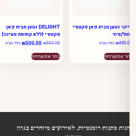
נטען מבית פאן פקטורי
DELIGHT נטען מבית פאן
רוד
פקטורי (ללא קופסת טעינה)
₪
550.00
₪
המחיר
500.00
₪
המחיר
כולל מע״מ
כולל מע״מ
המקורי
הנוכחי
למוצר
למוצר
היה:
הוא:
שרויות
בחר אפשרויות
זה
זה
₪500.00.
₪550.00.
יש
יש
מספר
מספר
סוגים.
סוגים.
ניתן
ניתן
לבחור
לבחור
את
את
האפשרויות
האפשרויות
בעמוד
בעמוד
המוצר
המוצר
 מתנות רומנטיות, לאירועים מיוחדים בגוון