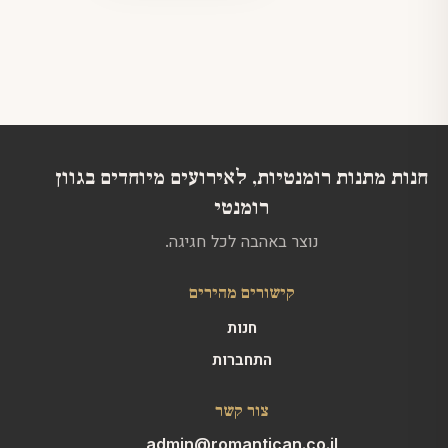
ניתן
סוגים.
לבחור
ניתן
את
לבחור
האפשרויות
את
בעמוד
האפשרויות
המוצר
בעמוד
המוצר
חנות מתנות רומנטיות, לאירועים מיוחדים בגוון
רומנטי
נוצר באהבה לכל חגיגה.
קישורים מהירים
חנות
התחברות
צור קשר
admin@romantican.co.il