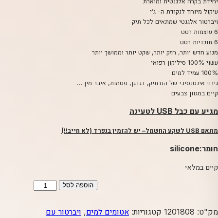
יחידת בקרה אלגנטית ומוארת
עיקול מיוחד לנקודת ה- ג’י
ויברטור אלגנטי שמתאים לכל תיק
6 עוצמות רטט
6 תוכניות רטט
מנוע חדש יותר, חזק יותר, שקט יותר וממושך יותר
עשוי 100% סיליקון רפואי
100% עמיד למים
גירוי אינטנסיבי של הנרתיק, דגדגן, פטמות, איבר מין …
קיים במגוון צבעים
מגיע עם כבל USB לטעינה
מתאם USB לשקע החשמל
– יש להזמין בנפרד (לא חייב!!)
חומר:silicone
קיים במלאי
כמות
הוספה לסל
של
MISS
מק"ט:
1201808
קטגוריות:
אטומים למים
,
ויברטור עם
BI