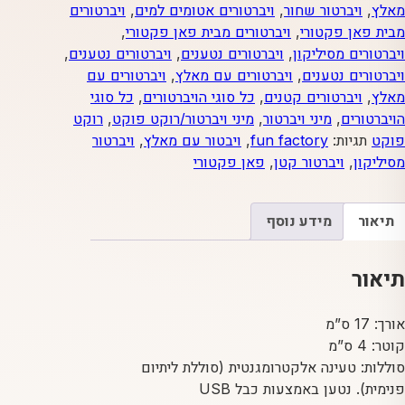
מאלץ
,
ויברטור שחור
,
ויברטורים אטומים למים
,
ויברטורים
נטען
מבית פאן פקטורי
,
ויברטורים מבית פאן פקטורי
,
שחור
ויברטורים מסיליקון
,
ויברטורים נטענים
,
ויברטורים נטענים
,
מבית
ויברטורים נטענים
,
ויברטורים עם מאלץ
,
ויברטורים עם
פאן
מאלץ
,
ויברטורים קטנים
,
כל סוגי הויברטורים
,
כל סוגי
פקטורי
הויברטורים
,
מיני ויברטור
,
מיני ויברטור/רוקט פוקט
,
רוקט
פוקט
תגיות:
fun factory
,
ויבטור עם מאלץ
,
ויברטור
מסיליקון
,
ויברטור קטן
,
פאן פקטורי
תיאור
מידע נוסף
תיאור
אורך: 17 ס”מ
קוטר: 4 ס”מ
סוללות: טעינה אלקטרומגנטית (סוללת ליתיום
פנימית). נטען באמצעות כבל USB