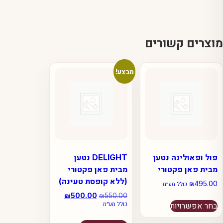
מוצרים קשורים
מבצע!
פול ופאולינה נטען
DELIGHT נטען
מבית פאן פקטורי
מבית פאן פקטורי
(ללא קופסת טעינה)
₪
495.00
כולל מע״מ
550.00
₪
המחיר
500.00
₪
המחיר
למוצר
בחר אפשרויות
כולל מע״מ
המקורי
הנוכחי
זה
היה:
הוא:
למוצר
יש