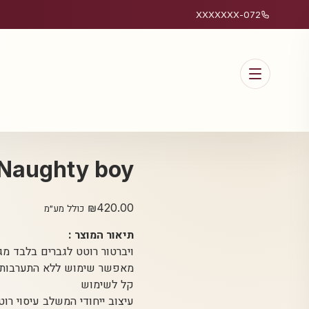
072-XXXXXXX
Naughty boy – ויברטור לפרוסטטה
₪
420.00
כולל מע״מ
תיאור המוצר :
ויברטור רוטט לגברים בלבד מגרה את נקודת ה- G של הגבר. השימ
מאפשר שימוש ללא התערבות ה
קל לשימוש
עיצוב ייחודי המשלב עיסוי רו