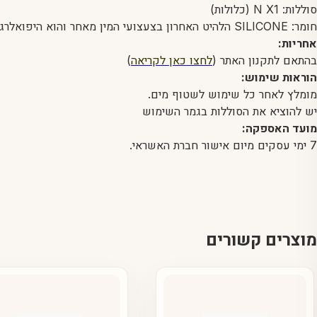
סוללות: N X1 (כלולות)
חומר: SILICONE הלהיט האחרון בצעצועי המין מאחר והוא היפואלרגני וידידותי לסביבה, קל לניקוי, בטמפרטורת החדר, נעים למגע ואיכותי
אחריות:
בהתאם לתקנון האתר (
לחצו כאן לקריאה
)
הוראות שימוש:
מומלץ לאחר כל שימוש לשטוף מים.
יש להוציא את הסוללות בגמר השימוש
מועד האספקה:
7 ימי עסקים מיום אישור חברת האשראי.
מוצרים קשורים