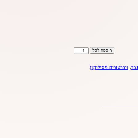
כמות
הוספה לסל
של
Naughty
גבר
,
ויברטורים מסיליקון
,
boy
-
ויברטור
לפרוסטטה