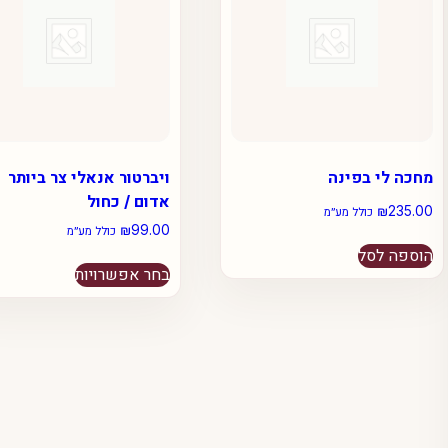
מחכה לי בפינה
ויברטור אנאלי צר ביותר
אדום / כחול
₪
235.00
כולל מע״מ
₪
99.00
כולל מע״מ
הוספה לסל
למוצר
בחר אפשרויות
זה
יש
מספר
סוגים.
ניתן
לבחור
את