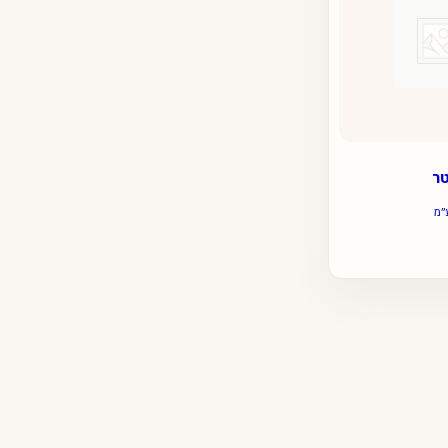
טר
״מ