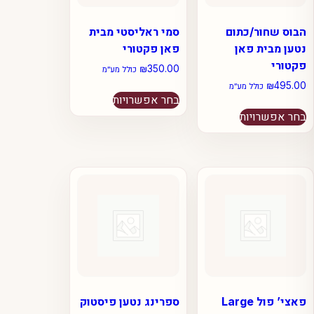
הבוס שחור/כתום
סמי ראליסטי מבית
נטען מבית פאן
פאן פקטורי
פקטורי
₪
350.00
כולל מע״מ
₪
495.00
למוצר
כולל מע״מ
בחר אפשרויות
למוצר
זה
בחר אפשרויות
זה
יש
יש
מספר
מספר
סוגים.
סוגים.
ניתן
ניתן
לבחור
לבחור
את
את
האפשרויות
האפשרויות
בעמוד
בעמוד
המוצר
המוצר
פאצי’ פול Large
ספרינג נטען פיסטוק