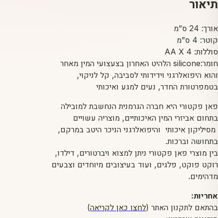
פקטורי
תיאור
אורך: 24 ס”מ
קוטר: 4 ס”מ
סוללות: AA X 4
חומר:silicone הלהיט האחרון בצעצועי המין מאחר
והוא היפואלרגני וידידותי לסביבה, קל לניקוי,
בטמפרטורת החדר, נעים למגע ואיכותי
פאן פקטורי היא חברה הגרמנית הנחשבת למובילה
בתחום אביזרי המין האיכותיים, מוצריה עשויים
מסיליקון איכותי והיפואלרגני הניכר היטב במרקם,
בתחושה וברכות.
בין מוצרי פאן פקטורי ניתן למצוא ויברטורים, דילדו,
רוקט פוקט, פלגים, ועוד בעיצובים מיוחדים וצבעים
מדהימים.
אחריות:
בהתאם לתקנון האתר (
לחצו כאן לקריאה
)