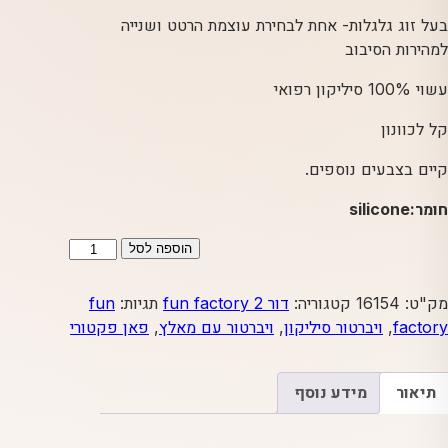
בעל זוג גלגלות- אחת לבחירת עוצמת הרטט ושנייה
למהירות הסיבוב
עשוי 100% סיליקון רפואי
קל לכוונון
קיים בצבעים נוספים.
חומר:silicone
כמות
הוספה לסל
של
Paul
מק"ט:
16154
קטגוריה:
דור 2 fun factory
תגיות:
fun
&
factory
,
ויברטור סיליקון
,
ויברטור עם מאלץ
,
פאן פקטורי
Paulina
G2
תכלת-
תיאור
מידע נוסף
מבית
פאן